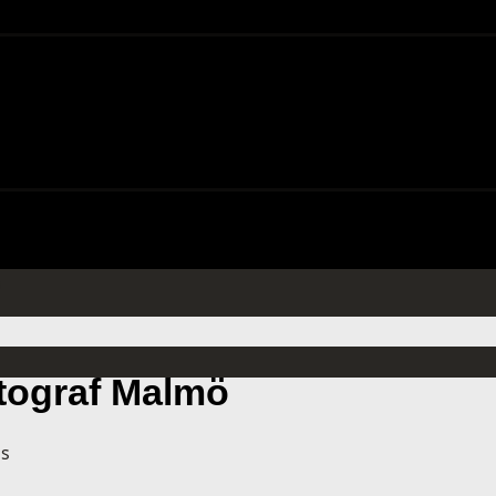
ö
tograf Malmö
ls