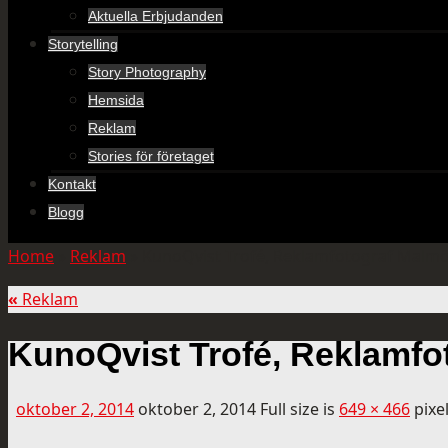
Aktuella Erbjudanden
Storytelling
Story Photography
Hemsida
Reklam
Stories för företaget
Kontakt
Blogg
Home
»
Reklam
»
KunoQvist Trofé, Reklamfotograf Malm
«
Reklam
KunoQvist Trofé, Reklamfo
oktober 2, 2014
oktober 2, 2014
Full size is
649 × 466
pixe