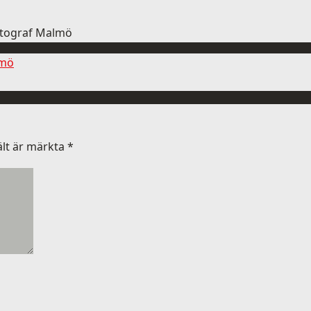
otograf Malmö
lmö
ält är märkta
*