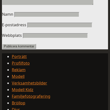
Namn
E-postadress
Webbplats
Porträtt
Profilfoto
Reklam
Modell
Verksamhetsbilder
Modell Kidz
Familjefotografering
Bröllop
Djur