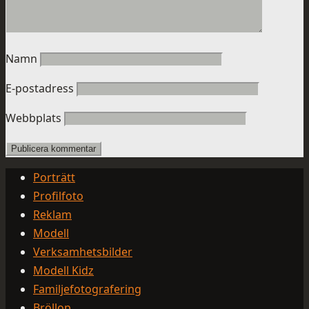
Namn
E-postadress
Webbplats
Porträtt
Profilfoto
Reklam
Modell
Verksamhetsbilder
Modell Kidz
Familjefotografering
Bröllop