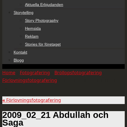
Aktuella Erbjudanden
Storytelling
Story Photography
Hemsida
Reklam
Stories för företaget
Kontakt
Blogg
Home
»
Fotografering
»
Bröllopsfotografering
»
Förlovningsfotografering
»
2009_02_21 Abdullah och
Saga
«
Förlovningsfotografering
2009_02_21 Abdullah och
Saga