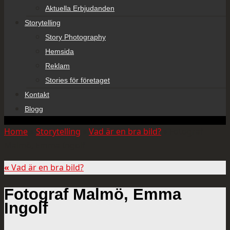
Aktuella Erbjudanden
Storytelling
Story Photography
Hemsida
Reklam
Stories för företaget
Kontakt
Blogg
Home
»
Storytelling
»
Vad är en bra bild?
»
Fotograf
Malmö, Emma Ingolf
«
Vad är en bra bild?
Fotograf Malmö, Emma
Ingolf