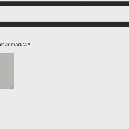
ält är märkta
*