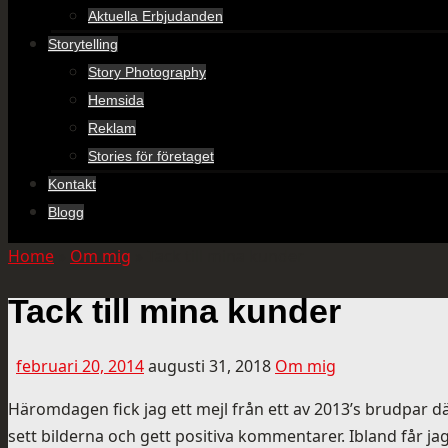
Aktuella Erbjudanden
Storytelling
Story Photography
Hemsida
Reklam
Stories för företaget
Kontakt
Blogg
Home
»
Om mig
»
Tack till mina kunder
Tack till mina kunder
februari 20, 2014
augusti 31, 2018
Om mig
Häromdagen fick jag ett mejl från ett av 2013’s brudpar dä
sett bilderna och gett positiva kommentarer. Ibland får jag 