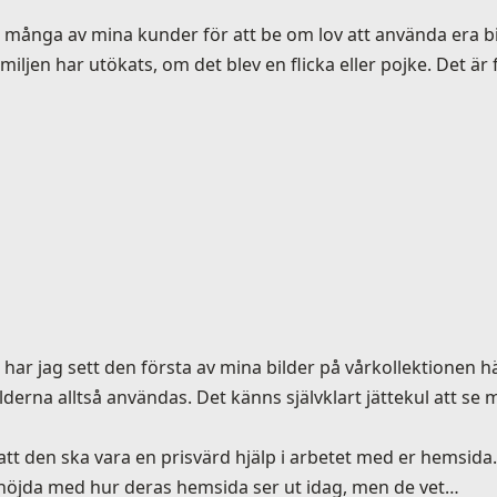
 många av mina kunder för att be om lov att använda era bi
jen har utökats, om det blev en flicka eller pojke. Det är f
ar jag sett den första av mina bilder på vårkollektionen h
derna alltså användas. Det känns självklart jättekul att se 
r att den ska vara en prisvärd hjälp i arbetet med er hemsid
lt nöjda med hur deras hemsida ser ut idag, men de vet…