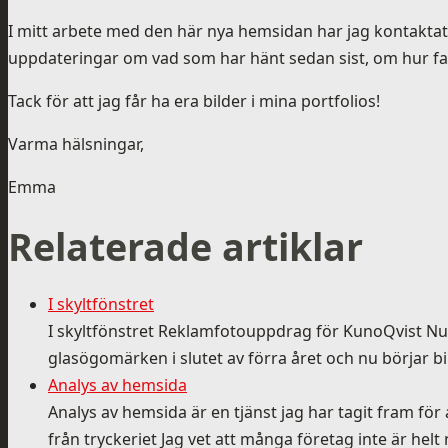
I mitt arbete med den här nya hemsidan har jag kontaktat
uppdateringar om vad som har hänt sedan sist, om hur famil
Tack för att jag får ha era bilder i mina portfolios!
Varma hälsningar,
Emma
Relaterade artiklar
I skyltfönstret
I skyltfönstret Reklamfotouppdrag för KunoQvist Nu h
glasögomärken i slutet av förra året och nu börjar bil
Analys av hemsida
Analys av hemsida är en tjänst jag har tagit fram fö
från tryckeriet Jag vet att många företag inte är he