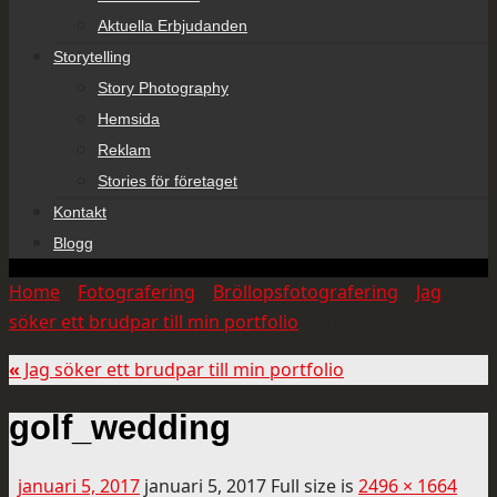
Aktuella Erbjudanden
Storytelling
Story Photography
Hemsida
Reklam
Stories för företaget
Kontakt
Blogg
Home
»
Fotografering
»
Bröllopsfotografering
»
Jag
söker ett brudpar till min portfolio
»
golf_wedding
«
Jag söker ett brudpar till min portfolio
golf_wedding
januari 5, 2017
januari 5, 2017
Full size is
2496 × 1664