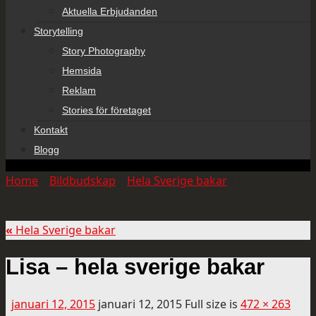
Aktuella Erbjudanden
Storytelling
Story Photography
Hemsida
Reklam
Stories för företaget
Kontakt
Blogg
Home
»
Bildbudskap
»
Hela Sverige bakar
»
Lisa – hela
sverige bakar
«
Hela Sverige bakar
Lisa – hela sverige bakar
januari 12, 2015
januari 12, 2015
Full size is
472 × 263