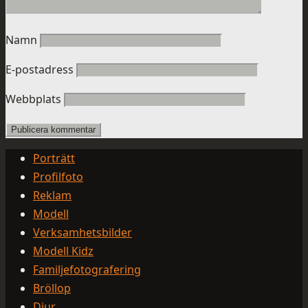
Namn
E-postadress
Webbplats
Porträtt
Profilfoto
Reklam
Modell
Verksamhetsbilder
Modell Kidz
Familjefotografering
Bröllop
Djur