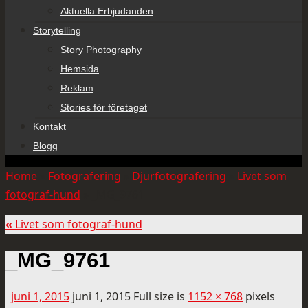
Aktuella Erbjudanden
Storytelling
Story Photography
Hemsida
Reklam
Stories för företaget
Kontakt
Blogg
Home
»
Fotografering
»
Djurfotografering
»
Livet som
fotograf-hund
»
_MG_9761
«
Livet som fotograf-hund
_MG_9761
juni 1, 2015
juni 1, 2015
Full size is
1152 × 768
pixels