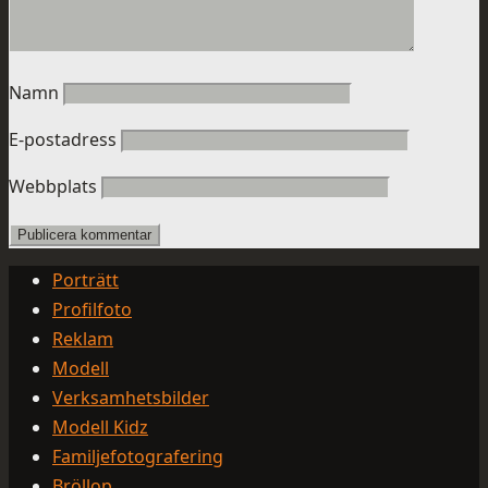
Namn
E-postadress
Webbplats
Porträtt
Profilfoto
Reklam
Modell
Verksamhetsbilder
Modell Kidz
Familjefotografering
Bröllop