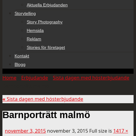
Aktuella Erbjudanden
Storytelling
Story Photography
Hemsida
Reklam
Stories för företaget
Kontakt
Blogg
Home
»
Erbjudande
»
Sista dagen med hösterbjudande
»
Barnporträtt malmö
«
Sista dagen med hösterbjudande
Barnporträtt malmö
november 3, 2015
november 3, 2015
Full size is
1417 ×