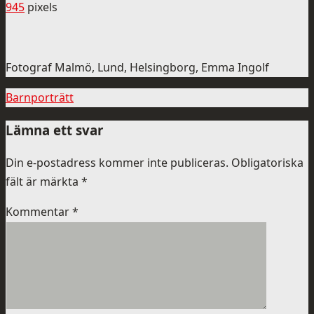
945
pixels
Fotograf Malmö, Lund, Helsingborg, Emma Ingolf
Barnporträtt
Lämna ett svar
Din e-postadress kommer inte publiceras.
Obligatoriska
fält är märkta
*
Kommentar
*