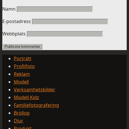
Namn
E-postadress
Webbplats
Porträtt
Profilfoto
Reklam
Modell
Verksamhetsbilder
Modell Kidz
Familjefotografering
Bröllop
Djur
Produkt