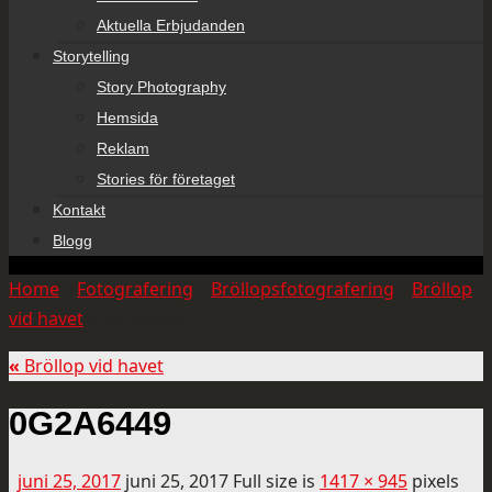
Aktuella Erbjudanden
Storytelling
Story Photography
Hemsida
Reklam
Stories för företaget
Kontakt
Blogg
Home
»
Fotografering
»
Bröllopsfotografering
»
Bröllop
vid havet
»
0G2A6449
«
Bröllop vid havet
0G2A6449
juni 25, 2017
juni 25, 2017
Full size is
1417 × 945
pixels