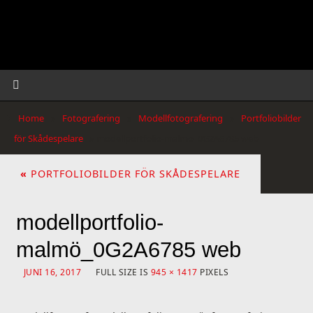
Home
»
Fotografering
»
Modellfotografering
»
Portfoliobilder
för Skådespelare
»
modellportfolio-malmö_0G2A6785 web
«
PORTFOLIOBILDER FÖR SKÅDESPELARE
modellportfolio-
malmö_0G2A6785 web
JUNI 16, 2017
FULL SIZE IS
945 × 1417
PIXELS