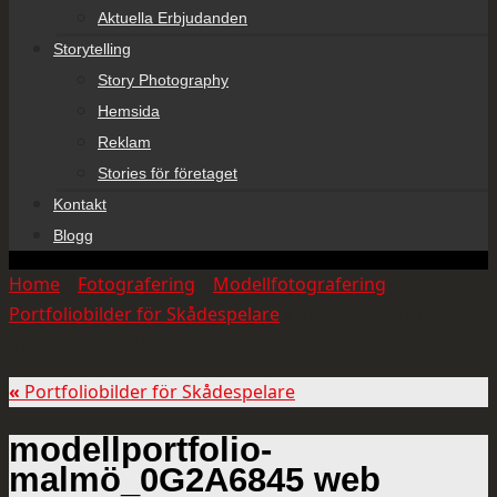
Aktuella Erbjudanden
Storytelling
Story Photography
Hemsida
Reklam
Stories för företaget
Kontakt
Blogg
Home
»
Fotografering
»
Modellfotografering
»
Portfoliobilder för Skådespelare
»
modellportfolio-
malmö_0G2A6845 web
«
Portfoliobilder för Skådespelare
modellportfolio-
malmö_0G2A6845 web