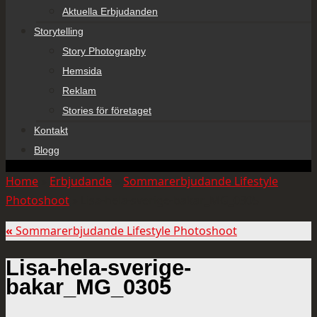
Aktuella Erbjudanden
Storytelling
Story Photography
Hemsida
Reklam
Stories för företaget
Kontakt
Blogg
Home
»
Erbjudande
»
Sommarerbjudande Lifestyle
Photoshoot
»
Lisa-hela-sverige-bakar_MG_0305
«
Sommarerbjudande Lifestyle Photoshoot
Lisa-hela-sverige-
bakar_MG_0305