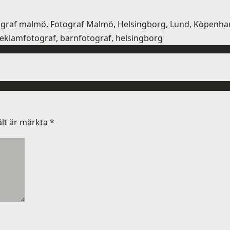
tograf malmö, Fotograf Malmö, Helsingborg, Lund, Köpenham
 reklamfotograf, barnfotograf, helsingborg
ält är märkta
*