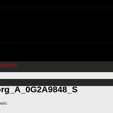
och Jenny
»
Bröllop-Fotograf-Helsingborg_A_0G2A9848_S
borg_A_0G2A9848_S
xels