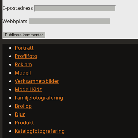
E-postadress
Webbplats
Porträtt
Profilfoto
Reklam
Modell
Verksamhetsbilder
Modell Kidz
Familjefotografering
Bröllop
Djur
Produkt
Katalogfotografering