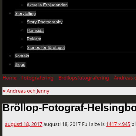
Aktuella Erbjudanden
Storytelling
Story Photography
Hemsida
Reklam
Stories för företaget
Kontakt
Blogg
Home
»
Fotografering
»
Bröllopsfotografering
»
Andreas 
«
Andreas och Jenny
Bröllop-Fotograf-Helsing
augusti 18, 2017
augusti 18, 2017
Full size is
1417 × 945
pi