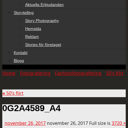
Aktuella Erbjudanden
Storytelling
Story Photography
Hemsida
Reklam
Stories för företaget
Kontakt
Blogg
Home
»
Fotografering
»
Fashionfotografering
»
50's flirt
»
0G2A4589_A4
«
50’s flirt
0G2A4589_A4
november 26, 2017
november 26, 2017
Full size is
3720 ×