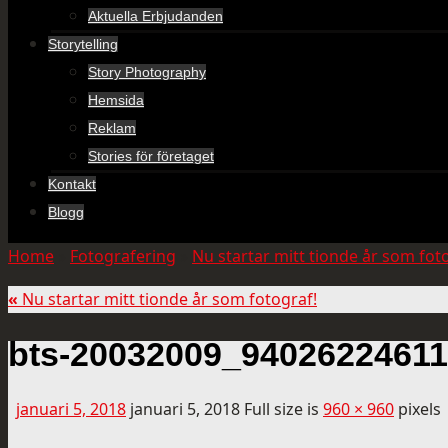
Aktuella Erbjudanden
Storytelling
Story Photography
Hemsida
Reklam
Stories för företaget
Kontakt
Blogg
Home
»
Fotografering
»
Nu startar mitt tionde år som fot
«
Nu startar mitt tionde år som fotograf!
bts-20032009_9402622461
januari 5, 2018
januari 5, 2018
Full size is
960 × 960
pixels