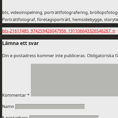
bts, videoinspelning, porträttfotografering, bröllopsfot
Porträttfotograf, företagsporträtt, hemsidebygge, storytel
bts-21617485_974259426047956_191106643326546287_n
Lämna ett svar
Din e-postadress kommer inte publiceras.
Obligatoriska f
Kommentar
*
Namn
E-postadress