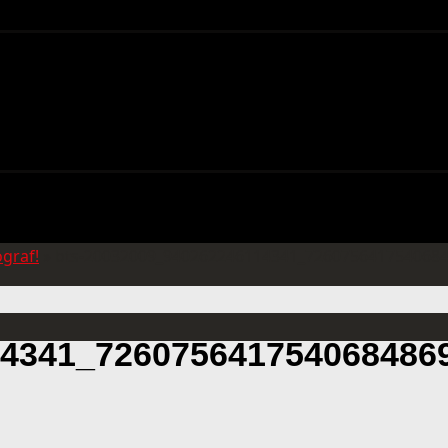
ograf!
»
bts-20032009_940262246114341_726075641754068
14341_726075641754068486