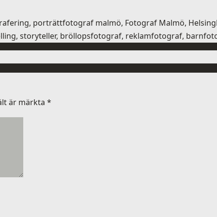
ografering, porträttfotograf malmö, Fotograf Malmö, Helsi
ling, storyteller, bröllopsfotograf, reklamfotograf, barnfo
ält är märkta
*