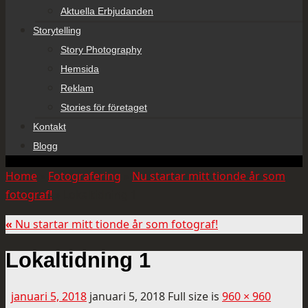
Aktuella Erbjudanden
Storytelling
Story Photography
Hemsida
Reklam
Stories för företaget
Kontakt
Blogg
Home
»
Fotografering
»
Nu startar mitt tionde år som
fotograf!
»
Lokaltidning 1
«
Nu startar mitt tionde år som fotograf!
Lokaltidning 1
januari 5, 2018
januari 5, 2018
Full size is
960 × 960