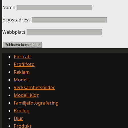
Namn
E-postadress
Webbplats
Porträtt
Profilfoto
Reklam
Modell
Verksamhetsbilder
Modell Kidz
Familjefotografering
Bröllop
Djur
Produkt