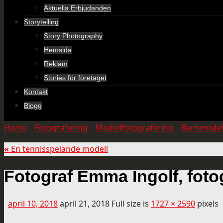
Aktuella Erbjudanden
Storytelling
Story Photography
Hemsida
Reklam
Stories för företaget
Kontakt
Blogg
Home
»
Fotografering
»
Modellfotografering
»
Barnmodel
«
En tennisspelande modell
Fotograf Emma Ingolf, fot
april 10, 2018
april 21, 2018
Full size is
1727 × 2590
pixels