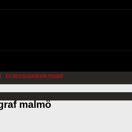
l
»
En tennisspelande modell
»
Fotograf Emma Ingolf, foto
ograf malmö