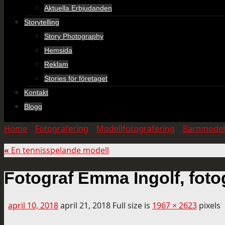
Aktuella Erbjudanden
Storytelling
Story Photography
Hemsida
Reklam
Stories för företaget
Kontakt
Blogg
Home
»
Fotografering
»
Modellfotografering
»
Barnmodel
«
En tennisspelande modell
Fotograf Emma Ingolf, fot
april 10, 2018
april 21, 2018
Full size is
1967 × 2623
pixels