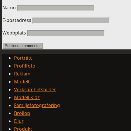
Namn
E-postadress
Webbplats
Porträtt
Profilfoto
Reklam
Modell
Verksamhetsbilder
Modell Kidz
Familjefotografering
Bröllop
Djur
Produkt