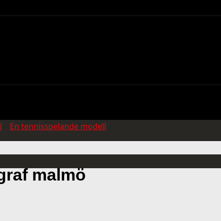
l
»
En tennisspelande modell
»
Fotograf Emma Ingolf, foto
ograf malmö