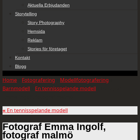
Aktuella Erbjudanden
Storytelling
Story Photography
Hemsida
Reklam
Stories för företaget
Kontakt
Blogg
Home
»
Fotografering
»
Modellfotografering
»
Barnmodell
»
En tennisspelande modell
»
Fotograf
Emma Ingolf, fotograf malmö
«
En tennisspelande modell
Fotograf Emma Ingolf,
fotograf malmö