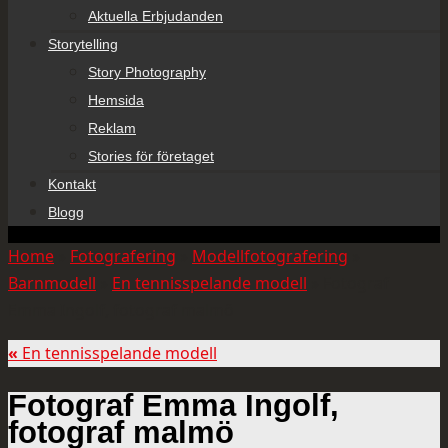
Aktuella Erbjudanden
Storytelling
Story Photography
Hemsida
Reklam
Stories för företaget
Kontakt
Blogg
Home
»
Fotografering
»
Modellfotografering
»
Barnmodell
»
En tennisspelande modell
»
Fotograf
Emma Ingolf, fotograf malmö
«
En tennisspelande modell
Fotograf Emma Ingolf,
fotograf malmö