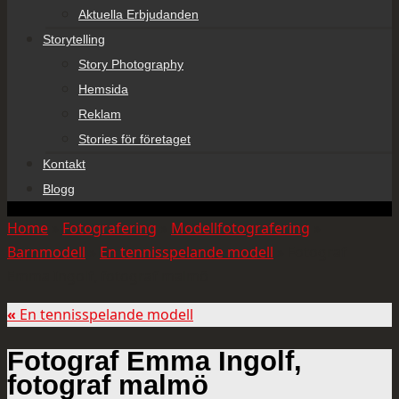
Aktuella Erbjudanden
Storytelling
Story Photography
Hemsida
Reklam
Stories för företaget
Kontakt
Blogg
Home
»
Fotografering
»
Modellfotografering
»
Barnmodell
»
En tennisspelande modell
»
Fotograf
Emma Ingolf, fotograf malmö
«
En tennisspelande modell
Fotograf Emma Ingolf,
fotograf malmö