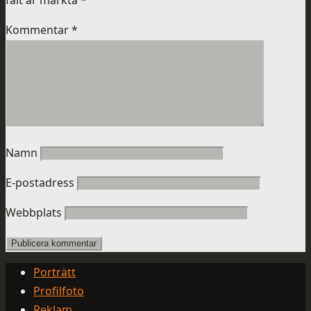
fält är märkta
*
Kommentar
*
Namn
E-postadress
Webbplats
Porträtt
Profilfoto
Reklam