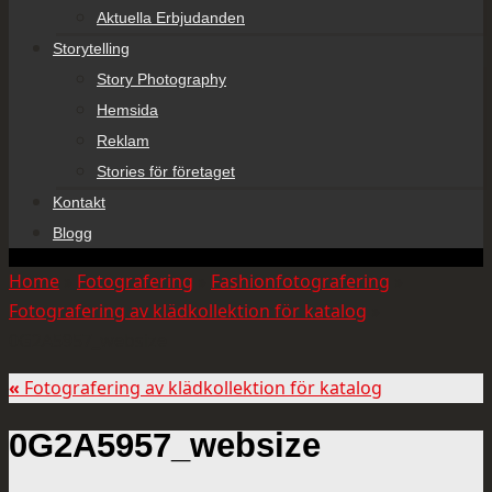
Aktuella Erbjudanden
Storytelling
Story Photography
Hemsida
Reklam
Stories för företaget
Kontakt
Blogg
Home
»
Fotografering
»
Fashionfotografering
»
Fotografering av klädkollektion för katalog
»
0G2A5957_websize
«
Fotografering av klädkollektion för katalog
0G2A5957_websize