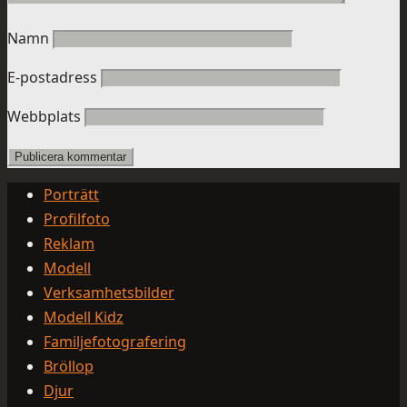
Namn
E-postadress
Webbplats
Porträtt
Profilfoto
Reklam
Modell
Verksamhetsbilder
Modell Kidz
Familjefotografering
Bröllop
Djur