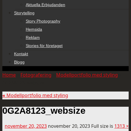
Aktuella Erbjudanden
Storytelling
Story Photography
Hemsida
Reklam
Stories för företaget
Kontakt
Blogg
Home
»
Fotografering
»
Modellportfolio med styling
»
0G2A8123_websize
«
Modellportfolio med styling
0G2A8123_websize
november 20, 2023
november 20, 2023
Full size is
1313 ×