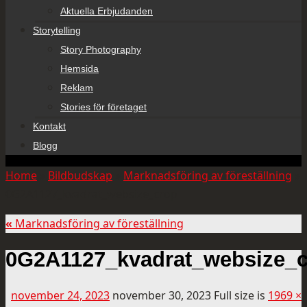
Aktuella Erbjudanden
Storytelling
Story Photography
Hemsida
Reklam
Stories för företaget
Kontakt
Blogg
Home
»
Bildbudskap
»
Marknadsföring av föreställning
»
0G2A1127_kvadrat_websize_crop
«
Marknadsföring av föreställning
0G2A1127_kvadrat_websize_
november 24, 2023
november 30, 2023
Full size is
1969 ×