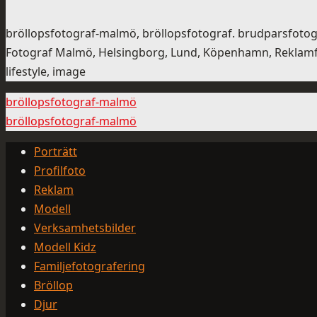
bröllopsfotograf-malmö, bröllopsfotograf. brudparsfotogra
Fotograf Malmö, Helsingborg, Lund, Köpenhamn, Reklamfoto
lifestyle, image
bröllopsfotograf-malmö
bröllopsfotograf-malmö
Porträtt
Profilfoto
Reklam
Modell
Verksamhetsbilder
Modell Kidz
Familjefotografering
Bröllop
Djur