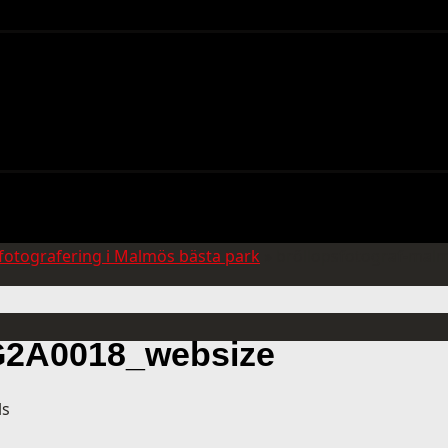
fotografering i Malmös bästa park
»
bröllopsfotograf-ma
G2A0018_websize
ls