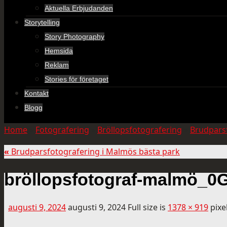
Aktuella Erbjudanden
Storytelling
Story Photography
Hemsida
Reklam
Stories för företaget
Kontakt
Blogg
Home
»
Fotografering
»
Bröllopsfotografering
»
Brudpars
«
Brudparsfotografering i Malmös bästa park
bröllopsfotograf-malmö_0
augusti 9, 2024
augusti 9, 2024
Full size is
1378 × 919
pixe