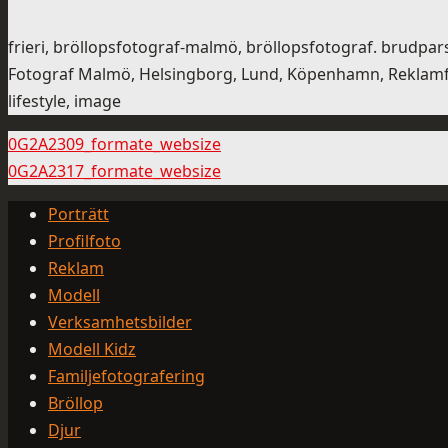
frieri, bröllopsfotograf-malmö, bröllopsfotograf. brudpars
Fotograf Malmö, Helsingborg, Lund, Köpenhamn, Reklamfoto
lifestyle, image
0G2A2309_formate_websize
0G2A2317_formate_websize
Porträtt
Profilfoto
Reklam
Modell
Verksamhetsbilder
Modell Kidz
Familjefotografering
Bröllop
Djur