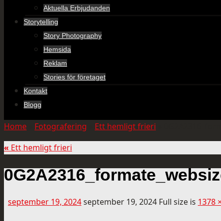
Aktuella Erbjudanden
Storytelling
Story Photography
Hemsida
Reklam
Stories för företaget
Kontakt
Blogg
Home
»
Fotografering
»
Ett hemligt frieri
»
0G2A2316_form
«
Ett hemligt frieri
0G2A2316_formate_websiz
september 19, 2024
september 19, 2024
Full size is
1378 