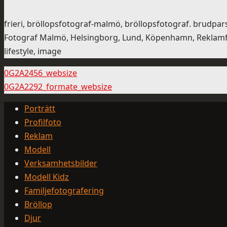
frieri, bröllopsfotograf-malmö, bröllopsfotograf. brudpars
Fotograf Malmö, Helsingborg, Lund, Köpenhamn, Reklamfoto
lifestyle, image
0G2A2456_websize
0G2A2292_formate_websize
Porträtt
Profilfoto
Reklam
Modell
Verksamhetsbilder
Modell Kidz
Familjefotografering
Bröllop
Djur