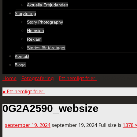
Aktuella Erbjudanden
Storytelling
Story Photography
Hemsida
Reklam
Stories för företaget
Kontakt
Blogg
Home
»
Fotografering
»
Ett hemligt frieri
»
0G2A2590_web
«
Ett hemligt frieri
0G2A2590_websize
september 19, 2024
september 19, 2024
Full size is
1378 