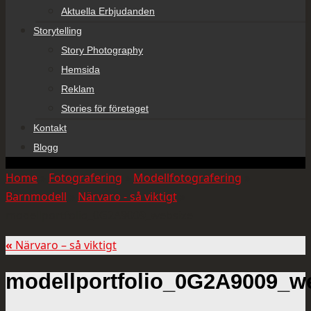
Aktuella Erbjudanden
Storytelling
Story Photography
Hemsida
Reklam
Stories för företaget
Kontakt
Blogg
Home
»
Fotografering
»
Modellfotografering
»
Barnmodell
»
Närvaro - så viktigt
»
modellportfolio_0G2A9009_websize
«
Närvaro – så viktigt
modellportfolio_0G2A9009_w