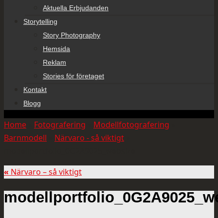
Aktuella Erbjudanden
Storytelling
Story Photography
Hemsida
Reklam
Stories för företaget
Kontakt
Blogg
Home
»
Fotografering
»
Modellfotografering
»
Barnmodell
»
Närvaro - så viktigt
»
modellportfolio_0G2A9025_websize
«
Närvaro – så viktigt
modellportfolio_0G2A9025_w