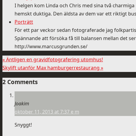
I helgen kom Linda och Chris med sina två charmiga sö
hemskt duktiga. Den äldsta av dem var ett riktigt bus-
Porträtt
För ett par veckor sedan fotograferade jag folkparti
Spännande att försöka få till balansen mellan det s
http://www.marcusgrunden.se/
«
Äntligen en gravidfotografering utomhus!
Skylift utanför Max hamburgerrestaurang
»
2 Comments
Joakim
oktober 11, 2013 at 7:37 e m
Snyggt!