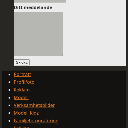
Ditt meddelande
Skicka
Porträtt
Profilfoto
Reklam
Modell
Verksamhetsbilder
Modell Kidz
Familjefotografering