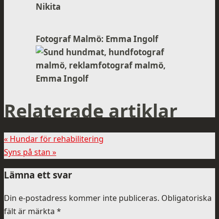
Nikita
Fotograf Malmö: Emma Ingolf
Relaterade artiklar
«
Hundar för rehabilitering
Syns på stan
»
Lämna ett svar
Din e-postadress kommer inte publiceras.
Obligatoriska
fält är märkta
*