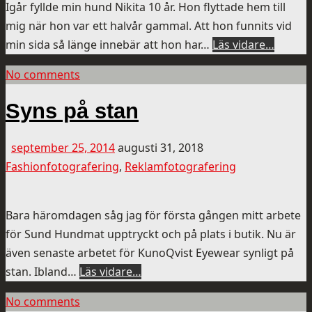
Igår fyllde min hund Nikita 10 år. Hon flyttade hem till
mig när hon var ett halvår gammal. Att hon funnits vid
min sida så länge innebär att hon har…
Läs vidare…
No comments
Syns på stan
september 25, 2014
augusti 31, 2018
Fashionfotografering
,
Reklamfotografering
Bara häromdagen såg jag för första gången mitt arbete
för Sund Hundmat upptryckt och på plats i butik. Nu är
även senaste arbetet för KunoQvist Eyewear synligt på
stan. Ibland…
Läs vidare…
No comments