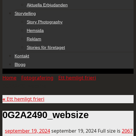
Aktuella Erbjudanden
Storytelling
Story Photography
Hemsida
Reklam
Stories för företaget
Kontakt
Blogg
Home
»
Fotografering
»
Ett hemligt frieri
»
0G2A2490_websize
«
Ett hemligt frieri
0G2A2490_websize
september 19, 2024
september 19, 2024
Full size is
2067