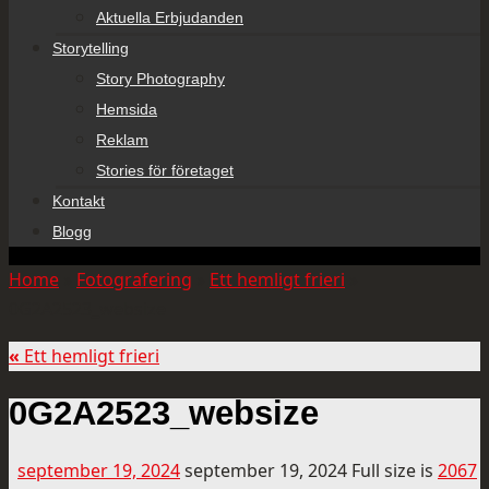
Aktuella Erbjudanden
Storytelling
Story Photography
Hemsida
Reklam
Stories för företaget
Kontakt
Blogg
Home
»
Fotografering
»
Ett hemligt frieri
»
0G2A2523_websize
«
Ett hemligt frieri
0G2A2523_websize
september 19, 2024
september 19, 2024
Full size is
2067