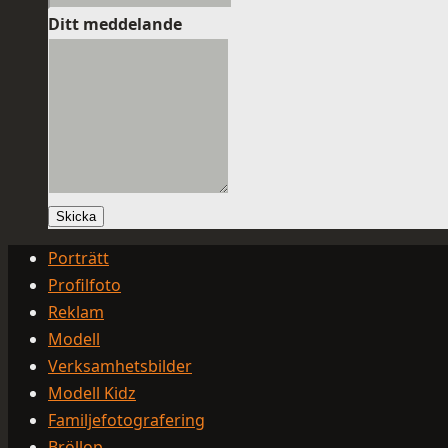
Ditt meddelande
Skicka
Porträtt
Profilfoto
Reklam
Modell
Verksamhetsbilder
Modell Kidz
Familjefotografering
Bröllop