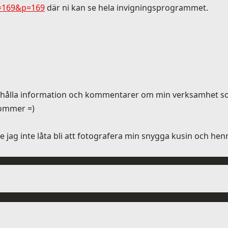
s=169&p=169
där ni kan se hela invigningsprogrammet.
ehålla information och kommentarer om min verksamhet som
rkommer =)
ag inte låta bli att fotografera min snygga kusin och hennes