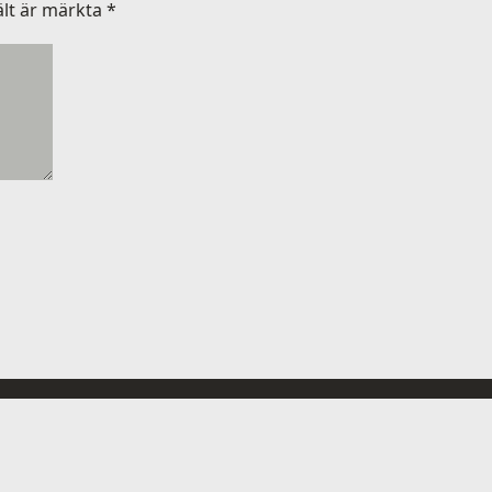
ält är märkta
*