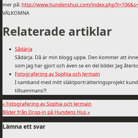
mer på:
http://www.hundenshus.com/index.php?t=106&
VÄLKOMNA
Relaterade artiklar
Sådärja
Sådärja. Då är min blogg uppe. Den kommer att inn
som jag har gjort och även se en del bilder. Jag åte
Fotografering av Sophia och Jermain
I samband med mitt släktporträtteringsprojekt kunde j
tillsammans?!
«
Fotografering av Sophia och Jermain
Bilder från Drop-in på Hundens Hus
»
Lämna ett svar