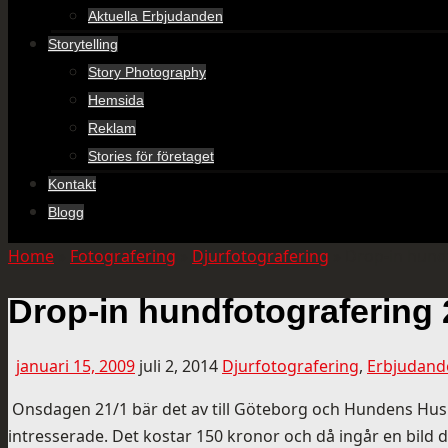
Aktuella Erbjudanden
Storytelling
Story Photography
Hemsida
Reklam
Stories för företaget
Kontakt
Blogg
Home
»
Fotografering
»
Djurfotografering
»
Drop-in hund
Drop-in hundfotografering
januari 15, 2009
juli 2, 2014
Djurfotografering
,
Erbjudand
Onsdagen 21/1 bär det av till Göteborg och Hundens Hus ny
intresserade. Det kostar 150 kronor och då ingår en bild dig