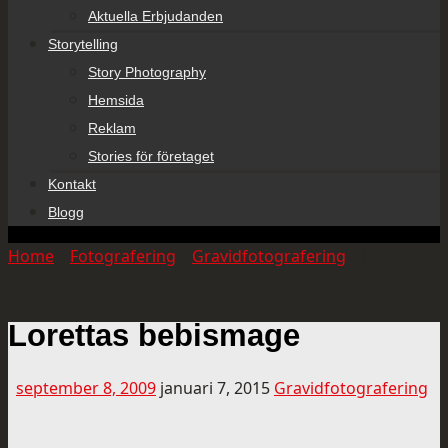
Aktuella Erbjudanden
Storytelling
Story Photography
Hemsida
Reklam
Stories för företaget
Kontakt
Blogg
Home
»
Fotografering
»
Gravidfotografering
»
Lorettas
bebismage
Lorettas bebismage
september 8, 2009
januari 7, 2015
Gravidfotografering