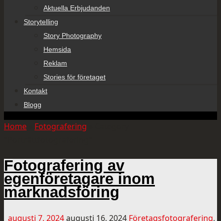
Aktuella Erbjudanden
Storytelling
Story Photography
Hemsida
Reklam
Stories för företaget
Kontakt
Blogg
Home
»
Fotografering
»
Category
"Porträttfotografering"
Fotografering av
egenföretagare inom
marknadsföring
augusti 7, 2024
augusti 16, 2024
Företagsfotografering
,