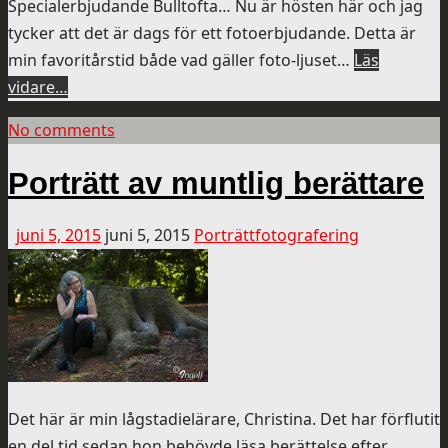
Specialerbjudande Bulltofta… Nu är hösten här och jag
tycker att det är dags för ett fotoerbjudande. Detta är
min favoritårstid både vad gäller foto-ljuset…
Läs
vidare…
No comments
Porträtt av muntlig berättare
juni 5, 2015
juni 5, 2015
Porträttfotografering
Det här är min lågstadielärare, Christina. Det har förflutit
en del tid sedan hon behövde läsa berättelse efter