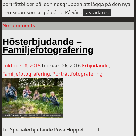
porträttbilder på ledningsgruppen att lägga på den nya
hemsidan som är på gång. På vår…
Läs vidare…
No comments
Hösterbjudande –
Familjefotografering
oktober 8, 2015
februari 26, 2016
Erbjudande
,
Familjefotografering
,
Porträttfotografering
Till Specialerbjudande Rosa Hoppet… Till